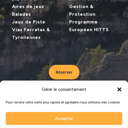
Aires de jeux
Gestion &
Balades
Protection
Jeux de Piste
Programme
Vias Ferratas &
Européen HITTS
Tyroliennes
Réserver
Gérer le consentement
LA CITÉ DE PIERRES © COPYRIGHT 2024 –
Pour rendre votre visite plus rapide et agréable nous utilisons des cookies.
MENTIONS LEGALES
–
PLAN DU SITE
Accepter