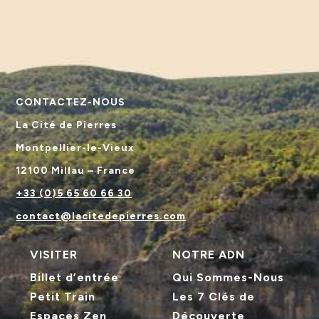
CONTACTEZ-NOUS
La Cité de Pierres
Montpellier-le-Vieux
12100 Millau – France
+33 (0)5 65 60 66 30
contact@lacitedepierres.com
VISITER
NOTRE ADN
Billet d’entrée
Qui Sommes-Nous
Petit Train
Les 7 Clés de
Espaces Zen
Découverte