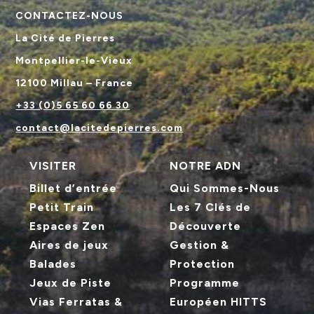
CONTACTEZ-NOUS
La Cité de Pierres
Montpellier-le-Vieux
12100 Millau – France
+33 (0)5 65 60 66 30
contact@lacitedepierres.com
VISITER
NOTRE ADN
Billet d’entrée
Qui Sommes-Nous
Petit Train
Les 7 Clés de
Espaces Zen
Découverte
Aires de jeux
Gestion &
Balades
Protection
Jeux de Piste
Programme
Vias Ferratas &
Européen HITTS