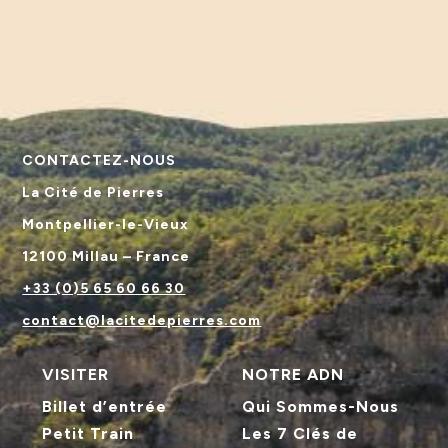
CONTACTEZ-NOUS
La Cité de Pierres
Montpellier-le-Vieux
12100 Millau – France
+33 (0)5 65 60 66 30
contact@lacitedepierres.com
VISITER
NOTRE ADN
Billet d’entrée
Qui Sommes-Nous
Petit Train
Les 7 Clés de