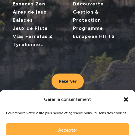
Espaces Zen
Découverte
Aires de jeux
Gestion &
Balades
Protection
Jeux de Piste
Programme
Vias Ferratas &
Européen HITTS
Tyroliennes
Réserver
Gérer le consentement
LA CITÉ DE PIERRES © COPYRIGHT 2024 –
Pour rendre votre visite plus rapide et agréable nous utilisons des cookies.
MENTIONS LEGALES
–
PLAN DU SITE
Accepter