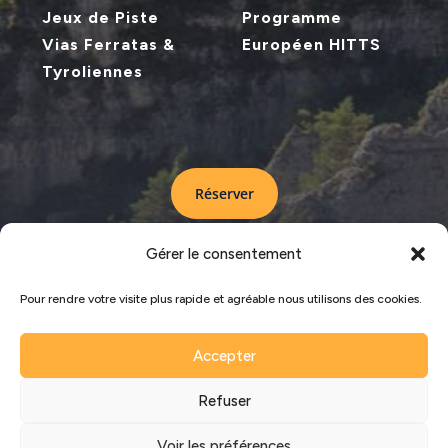
Jeux de Piste
Programme
Vias Ferratas &
Européen HITTS
Tyroliennes
Réserver
Gérer le consentement
LA CITÉ DE PIERRES © COPYRIGHT 2024 –
Pour rendre votre visite plus rapide et agréable nous utilisons des cookies.
MENTIONS LEGALES
–
PLAN DU SITE
Accepter
Refuser
Voir les préférences