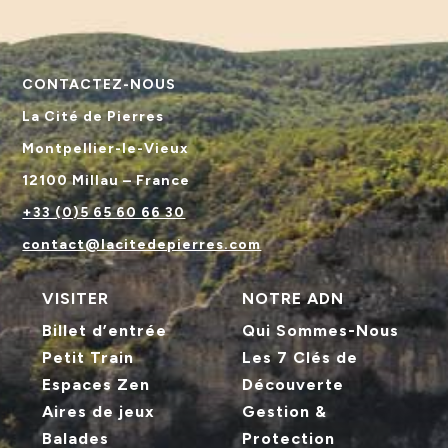
CONTACTEZ-NOUS
La Cité de Pierres
Montpellier-le-Vieux
12100 Millau – France
+33 (0)5 65 60 66 30
contact@lacitedepierres.com
VISITER
NOTRE ADN
Billet d’entrée
Qui Sommes-Nous
Petit Train
Les 7 Clés de
Espaces Zen
Découverte
Aires de jeux
Gestion &
Balades
Protection