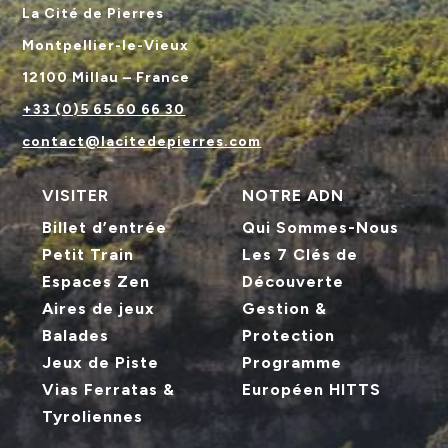
La Cité de Pierres
Montpellier-le-Vieux
12100 Millau – France
+33 (0)5 65 60 66 30
contact@lacitedepierres.com
VISITER
NOTRE ADN
Billet d’entrée
Qui Sommes-Nous
Petit Train
Les 7 Clés de
Espaces Zen
Découverte
Aires de jeux
Gestion &
Balades
Protection
Jeux de Piste
Programme
Vias Ferratas &
Européen HITTS
Tyroliennes